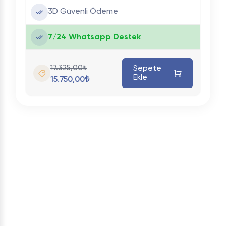
3D Güvenli Ödeme
7/24 Whatsapp Destek
17.325,00₺
Sepete
Ekle
15.750,00₺