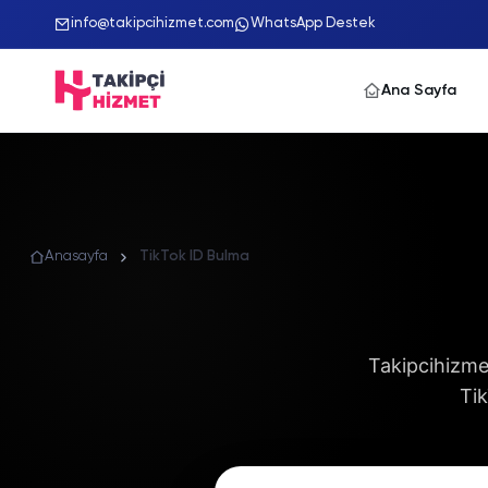
info@takipcihizmet.com
WhatsApp Destek
Ana Sayfa
Anasayfa
TikTok ID Bulma
Takipcihizmet
Tik