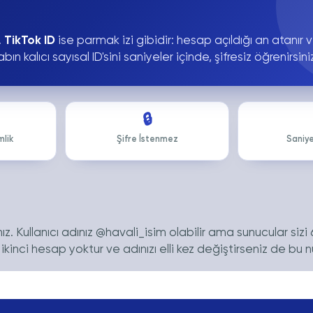
.
TikTok ID
ise parmak izi gibidir: hesap açıldığı an atanır 
kalıcı sayısal ID'sini saniyeler içinde, şifresiz öğrenirsini
🔒
mlik
Şifre İstenmez
Saniye
ız. Kullanıcı adınız @havali_isim olabilir ama sunucular si
 ikinci hesap yoktur ve adınızı elli kez değiştirseniz de bu n
ip izini kaybettiren hesabı, ID'sini biliyorsanız her zaman bulur