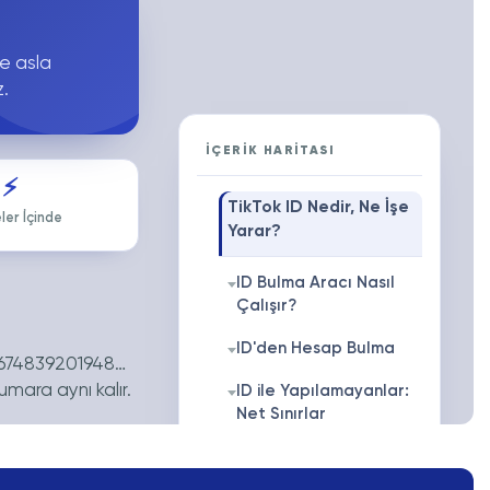
ve asla
z.
İÇERİK HARİTASI
⚡
TikTok ID Nedir, Ne İşe
ler İçinde
Yarar?
ID Bulma Aracı Nasıl
Çalışır?
ID'den Hesap Bulma
zi 674839201948…
umara aynı kalır.
ID ile Yapılamayanlar:
Net Sınırlar
Instagram ID Bulma
sunuz.