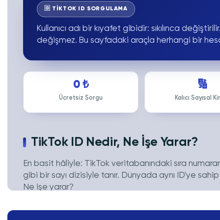
🆔 TİKTOK ID SORGULAMA
Kullanıcı adı bir kıyafet gibidir: sıkılınca değiştirilir
değişmez. Bu sayfadaki araçla herhangi bir hesabın 
0 ₺
🔢
Ücretsiz Sorgu
Kalıcı Sayısal Ki
TikTok ID Nedir, Ne İşe Yarar?
En basit hâliyle: TikTok veritabanındaki sıra numaran
gibi bir sayı dizisiyle tanır. Dünyada aynı ID'ye sahip
Ne işe yarar?
Ad değiştirenleri bulmak:
kullanıcı adını değiştir