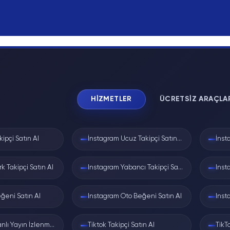
 sorununda TikTok destek ekibi bu değişmez numarayı isteyebi
ken isimler yerine sabit ID'lerle izler.
HIZMETLER
ÜCRETSIZ ARAÇLA
ID'sini not ederseniz, ad değiştirse bile takip edebilirsiniz.
ipçi Satın Al
İnstagram Ucuz Takipçi Satın Al
k Takipçi Satın Al
Instagram Yabancı Takipçi Satın Al
diğiniz kullanıcı adı ve hesap açılırken sistemin verdiği, hi
ğeni Satın Al
Instagram Oto Beğeni Satın Al
Instagram Canlı Yayın İzlenme Satın Al
Tiktok Takipçi Satın Al
TikT