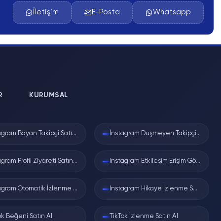
Pratik Kullanım: Kim Bu
İletişim
E-Posta
Whatsapp
Hesap?
lir.
Sıkça Sorulan Sorular
R
KURUMSAL
İnstagram Bayan Takipçi Satın Al
İnstagram Düşmeyen Takipçi Satın Al
Instagram Profil Ziyareti Satın Al
Instagram Etkileşim Erişim Gösterim Satın Al
ç değişmeyen
Instagram Otomatik İzlenme Satın Al
Instagram Hikaye İzlenme Satın Al
ok Beğeni Satın Al
TikTok İzlenme Satın Al