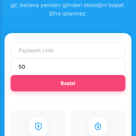
gir, bedava yeniden gönderi desteğini başlat.
Şifre istenmez.
Başlat