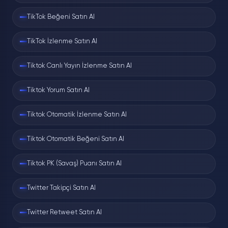
TikTok Beğeni Satın Al
Retweet Aracı Nasıl Çalışır?
TikTok İzlenme Satın Al
Retweet (yeniden gönderi), bir hesabın sizin
gönderinizi kendi takipçilerine iletmesidir; bu
Tiktok Canlı Yayın İzlenme Satın Al
yüzden dışarıdan sayı yazılamaz, ancak
gerçek hesaplar üzerinden yapılabilir. Araç,
Tiktok Yorum Satın Al
hizmet havuzumuzdaki hesaplardan
gönderinize yeniden paylaşım yönlendirir:
Tiktok Otomatik İzlenme Satın Al
Tiktok Otomatik Beğeni Satın Al
Tweet linkini girin
Yeniden gönderi tek bir tweete
Tiktok PK (Savaş) Puanı Satın Al
uygulanır; status linki gerekir.
Twitter Takipçi Satın Al
Kuyruğa alınır
Twitter Retweet Satın Al
Doğrulamadan geçen talep işlem