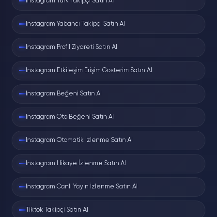
Instagram Türk Takipçi Satın Al
Amacı, hesabınızın ilk görünürlüğünü
desteklemek. Ücretsiz paketler tanıtım
Instagram Yabancı Takipçi Satın Al
amaçlıdır: sistemin gerçekten çalıştığını
ödeme yapmadan görmeniz için var.
Instagram Profil Ziyareti Satın Al
Instagram Etkileşim Erişim Gösterim Satın Al
Retweet Neden Beğeniden
Daha Değerli?
Instagram Beğeni Satın Al
Bir gönderiyi beğendiğinizde etkileşim
Instagram Oto Beğeni Satın Al
sinyali verirsiniz; yeniden gönderdiğinizde ise
o paylaşım sizin takipçilerinizin akışına düşer.
Instagram Otomatik İzlenme Satın Al
Yani retweet, erişimi çarpan etkisiyle büyütür.
X algoritması da bunu biliyor ve yeniden
Instagram Hikaye İzlenme Satın Al
gönderiyi güçlü bir kalite sinyali sayıyor. Erken
gelen retweet'ler, gönderinin geniş dağıtıma
Instagram Canlı Yayın İzlenme Satın Al
girme ihtimalini beğeniye kıyasla belirgin
biçimde artırıyor.
Tiktok Takipçi Satın Al