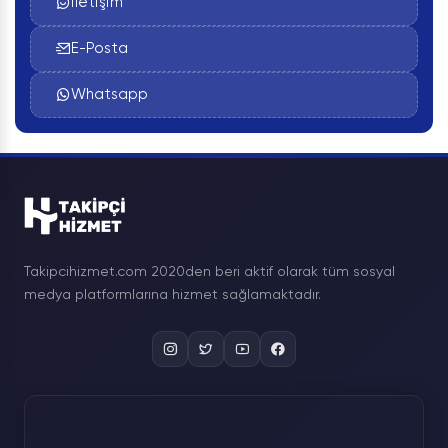
İletişim
E-Posta
Whatsapp
🔁
🔒
⚡
Retweet
Şifresiz
Hızlı İşlem
Takipcihizmet.com 2020den beri aktif olarak tüm sosyal
Desteği
medya platformlarına hizmet sağlamaktadır.
📈
Erişim Çarpanı