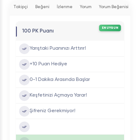
Takipçi
Beğeni
İzlenme
Yorum
Yorum Beğenisi
P
EN UYGUN
100 PK Puanı
Yarıştaki Puanınızı Arttırır!
+10 Puan Hediye
0-1 Dakika Arasında Başlar
Keşfetinizi Açmaya Yarar!
Şifreniz Gerekmiyor!