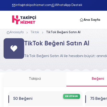
info@takipcihizmet.com
WhatsApp Destek
Ana Sayfa
Anasayfa
Tiktok
TikTok Beğeni Satın Al
TikTok Beğeni Satın Al
TikTok Beğeni Satın Al ile hesabını büyüt: anın
Takipci
Beğeni
EN UYGUN
50 Beğeni
75 Beğen