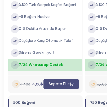
%100 Türk Gerçek Keşfet Beğeni
%100 
+5 Beğeni Hediye
+8 Be
0-5 Dakika Arasında Başlar
0-5 Da
Düşüşlere Karşı Otomatik Telafi
Düşüşl
Şifreniz Gerekmiyor!
Şifren
7/24 Whatsapp Destek
7/24 
Sepete Ekle
4,00₺
4,40₺
6,60₺
500 Beğeni
750 Beğ