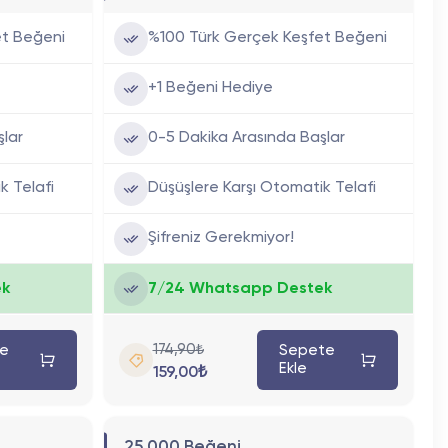
et Beğeni
%100 Türk Gerçek Keşfet Beğeni
+1 Beğeni Hediye
şlar
0-5 Dakika Arasında Başlar
k Telafi
Düşüşlere Karşı Otomatik Telafi
Şifreniz Gerekmiyor!
ek
7/24 Whatsapp Destek
174,90₺
e
Sepete
Ekle
159,00₺
25.000 Beğeni