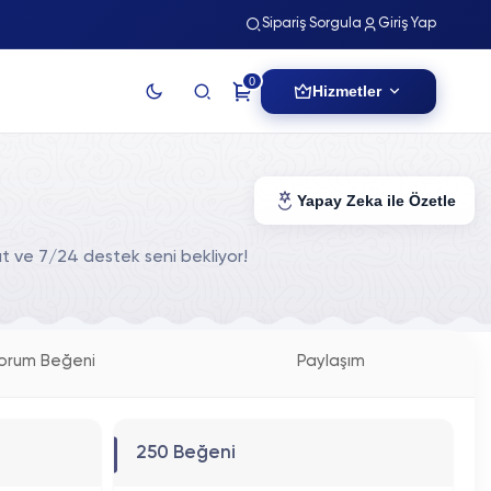
Sipariş Sorgula
Giriş Yap
0
Hizmetler
Yapay Zeka ile Özetle
at ve 7/24 destek seni bekliyor!
orum Beğeni
Paylaşım
250 Beğeni