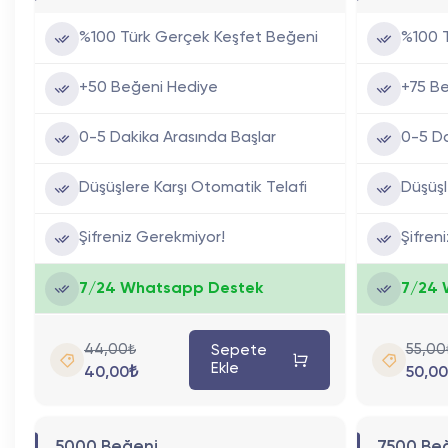
%100 Türk Gerçek Keşfet Beğeni
%100 
+50 Beğeni Hediye
+75 B
0-5 Dakika Arasında Başlar
0-5 Da
Düşüşlere Karşı Otomatik Telafi
Düşüşl
Şifreniz Gerekmiyor!
Şifren
7/24 Whatsapp Destek
7/24 
44,00₺
55,00
Sepete
Ekle
40,00₺
50,00
5000 Beğeni
7500 Be