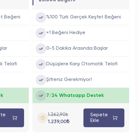
et Beğeni
%100 Türk Gerçek Keşfet Beğeni
+1 Beğeni Hediye
şlar
0-5 Dakika Arasında Başlar
k Telafi
Düşüşlere Karşı Otomatik Telafi
Şifreniz Gerekmiyor!
ek
7/24 Whatsapp Destek
1.362,90₺
te
Sepete
Ekle
1.239,00₺