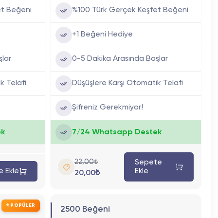
et Beğeni
%100 Türk Gerçek Keşfet Beğeni
+1 Beğeni Hediye
şlar
0-5 Dakika Arasında Başlar
k Telafi
Düşüşlere Karşı Otomatik Telafi
Şifreniz Gerekmiyor!
ek
7/24 Whatsapp Destek
22,00₺
Sepete
 Ekle
Ekle
20,00₺
⭐ POPÜLER
2500 Beğeni