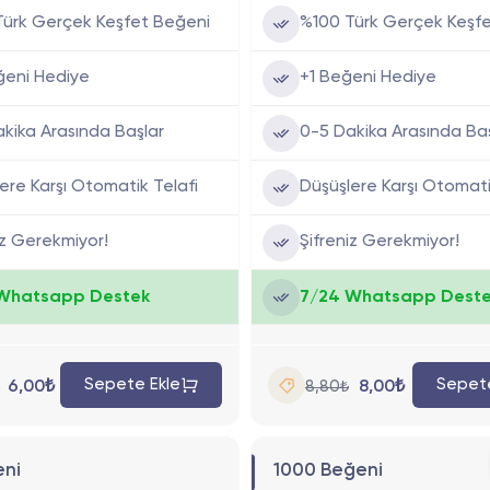
Türk Gerçek Keşfet Beğeni
%100 Türk Gerçek Keşf
ğeni Hediye
+1 Beğeni Hediye
kika Arasında Başlar
0-5 Dakika Arasında Ba
ere Karşı Otomatik Telafi
Düşüşlere Karşı Otomati
iz Gerekmiyor!
Şifreniz Gerekmiyor!
Whatsapp Destek
7/24 Whatsapp Dest
Sepete Ekle
Sepete
6,00₺
8,00₺
8,80₺
eni
1000 Beğeni