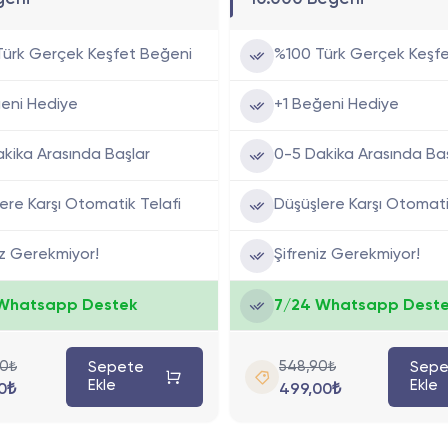
Türk Gerçek Keşfet Beğeni
%100 Türk Gerçek Keşf
eni Hediye
+1 Beğeni Hediye
kika Arasında Başlar
0-5 Dakika Arasında Ba
ere Karşı Otomatik Telafi
Düşüşlere Karşı Otomati
iz Gerekmiyor!
Şifreniz Gerekmiyor!
Whatsapp Destek
7/24 Whatsapp Dest
0₺
548,90₺
Sepete
Sepe
Ekle
Ekle
0₺
499,00₺