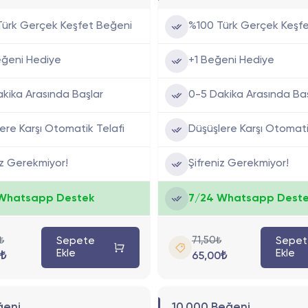
Türk Gerçek Keşfet Beğeni
%100 Türk Gerçek Keşf
eğeni Hediye
+1 Beğeni Hediye
kika Arasında Başlar
0-5 Dakika Arasında Ba
ere Karşı Otomatik Telafi
Düşüşlere Karşı Otomati
iz Gerekmiyor!
Şifreniz Gerekmiyor!
Whatsapp Destek
7/24 Whatsapp Dest
₺
71,50₺
Sepete
Sepet
Ekle
Ekle
₺
65,00₺
ğeni
10.000 Beğeni