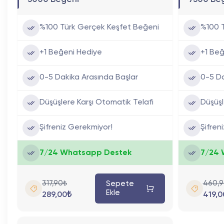
%100 Türk Gerçek Keşfet Beğeni
%100 
+1 Beğeni Hediye
+1 Beğ
0-5 Dakika Arasında Başlar
0-5 Da
Düşüşlere Karşı Otomatik Telafi
Düşüşl
Şifreniz Gerekmiyor!
Şifren
7/24 Whatsapp Destek
7/24 
317,90₺
460,9
Sepete
Ekle
289,00₺
419,0