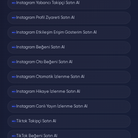
Instagram Yabancı Takipçi Satın Al
Hikâye tarayıcınızda oynar; izleyen
listesinde adınız görünmez.
Instagram Profil Ziyareti Satın Al
Instagram Etkileşim Erişim Gösterim Satın Al
Sınırlar:
gizli hesapların hikâyeleri
görüntülenemez — bu Instagram'ın gizlilik
Instagram Beğeni Satın Al
duvarıdır ve hiçbir araç aşamaz. "Gizli
Instagram Oto Beğeni Satın Al
hesabın hikâyesini gösteririz" diyen siteler
ya sahtedir ya şifrenizi ister.
Instagram Otomatik İzlenme Satın Al
Instagram Hikaye İzlenme Satın Al
Nasıl Kullanılır?
Instagram Canlı Yayın İzlenme Satın Al
Kullanıcı adını öğrenin
Tiktok Takipçi Satın Al
Hikâyesini izlemek istediğiniz hesabın
TikTok Beğeni Satın Al
adını @ işareti olmadan not edin.