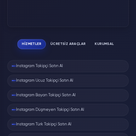
açtığınızda adınız izleyen listesine yazılır. Bu
araç, o kaydın oluşmamasını şu mantıkla
sağlar:
Kullanıcı adını girin
HIZMETLER
ÜCRETSIZ ARAÇLAR
KURUMSAL
Hikâyesini izlemek istediğiniz herkese
açık hesabın adını yazarsınız; kendi
hesabınızla giriş yapmazsınız.
İnstagram Takipçi Satın Al
Hikâye oturumsuz çekilir
İnstagram Ucuz Takipçi Satın Al
Araç, hikâyeyi sizin hesabınız üzerinden
İnstagram Bayan Takipçi Satın Al
değil, kendi tarafında görüntüler;
Instagram'a "siz izlediniz" bilgisi
İnstagram Düşmeyen Takipçi Satın Al
gitmez.
Instagram Türk Takipçi Satın Al
Anonim izlersiniz