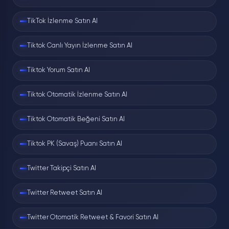
TikTok İzlenme Satın Al
Kutuya yazın
Tiktok Canlı Yayın İzlenme Satın Al
Bu sayfadaki alana kullanıcı adını girin
ve hikâyeleri getir butonuna basın.
Tiktok Yorum Satın Al
Tiktok Otomatik İzlenme Satın Al
Aktif hikâyeler listelensin
Sistem birkaç saniye içinde hesabın o
Tiktok Otomatik Beğeni Satın Al
anki hikâyelerini fotoğraf/video
ayrımıyla listeler.
Tiktok PK (Savaş) Puanı Satın Al
Twitter Takipçi Satın Al
İzleyin veya indirin
İstediğiniz hikâyeye tıklayıp izleyin;
Twitter Retweet Satın Al
beğendiklerinizi indir butonuyla
kaydedin.
Twitter Otomatik Retweet & Favori Satın Al