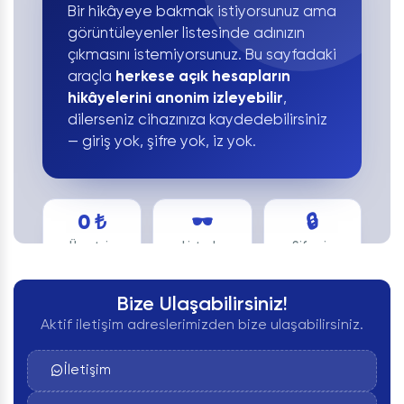
Bir hikâyeye bakmak istiyorsunuz ama
görüntüleyenler listesinde adınızın
çıkmasını istemiyorsunuz. Bu sayfadaki
araçla
herkese açık hesapların
hikâyelerini anonim izleyebilir
,
dilerseniz cihazınıza kaydedebilirsiniz
— giriş yok, şifre yok, iz yok.
0 ₺
🕶️
🔒
Ücretsiz
Listede
Şifresiz
Görünmezsiniz
Bize Ulaşabilirsiniz!
Aktif iletişim adreslerimizden bize ulaşabilirsiniz.
⬇️
İndirme
İletişim
Desteği