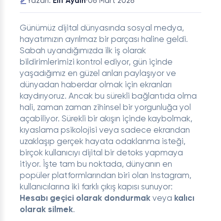
·
06 Mart 2026
Yazan:
Elif Aydın
Günümüz dijital dünyasında sosyal medya,
hayatımızın ayrılmaz bir parçası haline geldi.
Sabah uyandığımızda ilk iş olarak
bildirimlerimizi kontrol ediyor, gün içinde
yaşadığımız en güzel anları paylaşıyor ve
dünyadan haberdar olmak için ekranları
kaydırıyoruz. Ancak bu sürekli bağlantıda olma
hali, zaman zaman zihinsel bir yorgunluğa yol
açabiliyor. Sürekli bir akışın içinde kaybolmak,
kıyaslama psikolojisi veya sadece ekrandan
uzaklaşıp gerçek hayata odaklanma isteği,
birçok kullanıcıyı dijital bir detoks yapmaya
itiyor. İşte tam bu noktada, dünyanın en
popüler platformlarından biri olan Instagram,
kullanıcılarına iki farklı çıkış kapısı sunuyor:
Hesabı geçici olarak dondurmak
veya
kalıcı
olarak silmek
.