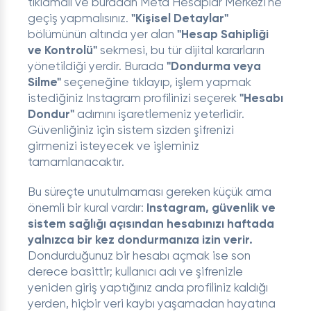
tıklamalı ve buradan Meta Hesaplar Merkezi'ne
geçiş yapmalısınız.
"Kişisel Detaylar"
bölümünün altında yer alan
"Hesap Sahipliği
ve Kontrolü"
sekmesi, bu tür dijital kararların
yönetildiği yerdir. Burada
"Dondurma veya
Silme"
seçeneğine tıklayıp, işlem yapmak
istediğiniz Instagram profilinizi seçerek
"Hesabı
Dondur"
adımını işaretlemeniz yeterlidir.
Güvenliğiniz için sistem sizden şifrenizi
girmenizi isteyecek ve işleminiz
tamamlanacaktır.
Bu süreçte unutulmaması gereken küçük ama
önemli bir kural vardır:
Instagram, güvenlik ve
sistem sağlığı açısından hesabınızı haftada
yalnızca bir kez dondurmanıza izin verir.
Dondurduğunuz bir hesabı açmak ise son
derece basittir; kullanıcı adı ve şifrenizle
yeniden giriş yaptığınız anda profiliniz kaldığı
yerden, hiçbir veri kaybı yaşamadan hayatına