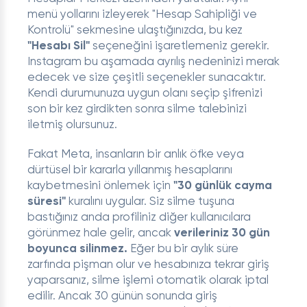
menü yollarını izleyerek "Hesap Sahipliği ve
Kontrolü" sekmesine ulaştığınızda, bu kez
"Hesabı Sil"
seçeneğini işaretlemeniz gerekir.
Instagram bu aşamada ayrılış nedeninizi merak
edecek ve size çeşitli seçenekler sunacaktır.
Kendi durumunuza uygun olanı seçip şifrenizi
son bir kez girdikten sonra silme talebinizi
iletmiş olursunuz.
Fakat Meta, insanların bir anlık öfke veya
dürtüsel bir kararla yıllanmış hesaplarını
kaybetmesini önlemek için
"30 günlük cayma
süresi"
kuralını uygular. Siz silme tuşuna
bastığınız anda profiliniz diğer kullanıcılara
görünmez hale gelir, ancak
verileriniz 30 gün
boyunca silinmez.
Eğer bu bir aylık süre
zarfında pişman olur ve hesabınıza tekrar giriş
yaparsanız, silme işlemi otomatik olarak iptal
edilir. Ancak 30 günün sonunda giriş