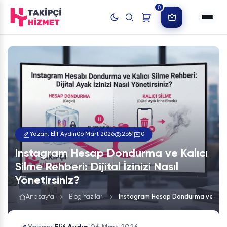
0
Yazan: Elif Aydın
06 Mart 2026
2651
0
Instagram Hesap Dondurma ve Kalıcı
Silme Rehberi: Dijital İzinizi Nasıl
Yönetirsiniz?
Anasayfa
Blog Yazıları