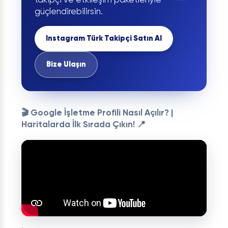
takipçi ve etkileşim paketleriyle
güçlendirebilirsin.
Instagram Türk Takipçi Satın Al
Bize Ulaşın
🎬 Google İşletme Profili Nasıl Açılır? |
Haritalarda İlk Sırada Çıkın! 📍