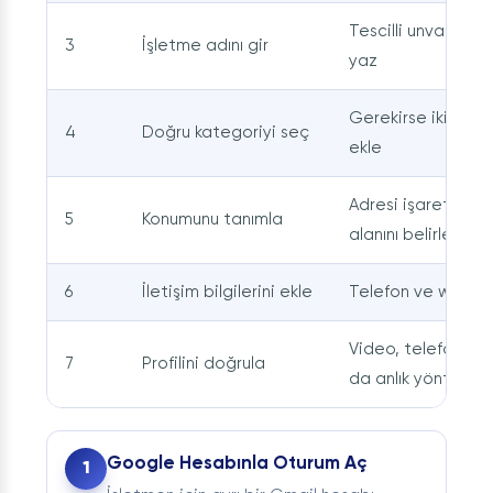
Tescilli unvanla bi
3
İşletme adını gir
yaz
Gerekirse ikincil 
4
Doğru kategoriyi seç
ekle
Adresi işaretle y
5
Konumunu tanımla
alanını belirle
6
İletişim bilgilerini ekle
Telefon ve web sit
Video, telefon, e-
7
Profilini doğrula
da anlık yöntemle
Google Hesabınla Oturum Aç