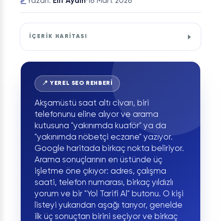
·
16 Mart 2026
Yazan:
Elif Aydın
İÇERİK HARİTASI
📍 YEREL SEO REHBERİ
Akşamüstü saat altı civarı, biri
telefonunu eline alıyor ve arama
kutusuna "yakınımda kuaför" ya da
"yakınımda nöbetçi eczane" yazıyor.
Google haritada birkaç nokta beliriyor.
Arama sonuçlarının en üstünde üç
işletme öne çıkıyor: adres, çalışma
saati, telefon numarası, birkaç yıldızlı
yorum ve bir "Yol Tarifi Al" butonu. O kişi
listeyi yukarıdan aşağı tarıyor, genelde
ilk üç sonuçtan birini seçiyor ve birkaç