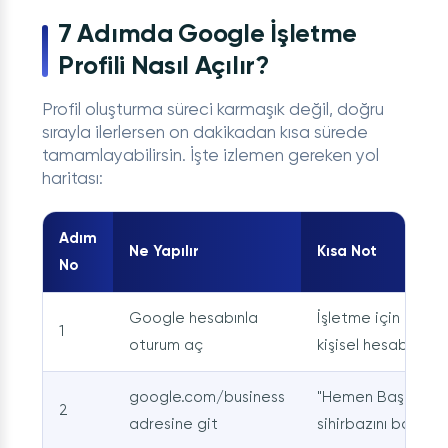
7 Adımda Google İşletme
Profili Nasıl Açılır?
Profil oluşturma süreci karmaşık değil, doğru
sırayla ilerlersen on dakikadan kısa sürede
tamamlayabilirsin. İşte izlemen gereken yol
haritası:
Adım
Ne Yapılır
Kısa Not
No
Google hesabınla
İşletme için ayrı b
1
oturum aç
kişisel hesabınla k
google.com/business
"Hemen Başla" ile
2
adresine git
sihirbazını başlat