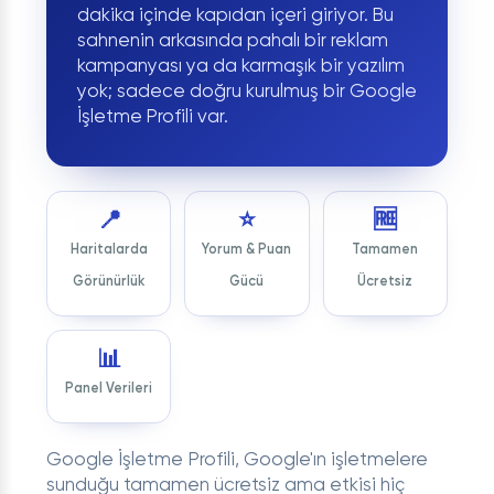
dakika içinde kapıdan içeri giriyor. Bu
sahnenin arkasında pahalı bir reklam
kampanyası ya da karmaşık bir yazılım
yok; sadece doğru kurulmuş bir Google
İşletme Profili var.
📍
⭐
🆓
Haritalarda
Yorum & Puan
Tamamen
Görünürlük
Gücü
Ücretsiz
📊
Panel Verileri
Google İşletme Profili, Google'ın işletmelere
sunduğu tamamen ücretsiz ama etkisi hiç