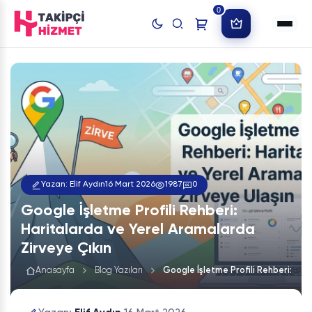
0
Yazan: Elif Aydın
16 Mart 2026
1987
0
Google İşletme Profili Rehberi:
Haritalarda ve Yerel Aramalarda
Zirveye Çıkın
Anasayfa
Blog Yazıları