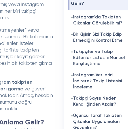
Gelir?
atmış veya Instagram
n her biri takipçi
Instagram’da Takipten
lmez.
Çıkanlar Görülebilir mi?
p etmeyenler” veya
Bir Kişinin Sizi Takip Edip
 sunmaz. Bir kullanıcının
Etmediğini Kontrol Etme
ilenler listeleri
gi tarihte takipten
Takipçiler ve Takip
muş bir kayıt gerekir.
Edilenler Listesini Manuel
 kesin bir takipten çıkma
Karşılaştırma
Instagram Verilerini
İndirerek Takip Listesini
gram takipten
İnceleme
ları görme
ve güvenli
ınmaktadır. Amaç, hesabın
Takipçi Sayısı Neden
durumunu doğru
Kendiliğinden Azalır?
nmaktır.
Üçüncü Taraf Takipten
 Anlama Gelir?
Çıkanlar Uygulamaları
Güvenli mi?