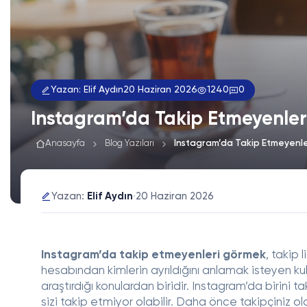
Yazan: Elif Aydın
20 Haziran 2026
1240
0
Instagram’da Takip Etmeyenler
Anasayfa
Blog Yazıları
Instagram’da Takip Etmeyenle
·
20 Haziran 2026
Yazan:
Elif Aydın
Instagram’da takip etmeyenleri görmek
, takip 
hesabından kimlerin ayrıldığını anlamak isteyen kull
araştırdığı konulardan biridir. Instagram’da birini ta
sizi takip etmiyor olabilir. Daha önce takipçiniz ol