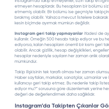
Instagram’da takip etmeyenler, sizin takip ettiğini
etmeyen hesaplardır. Bu hesapların bir bölümü siz
etmemiş olabilir. Bir bölümü ise geçmişte takipçi
bırakmış olabilir. Yalnızca mevcut listelere bakarak
kesin biçimde ayırmak mümkün değildir.
Instagram geri takip yapmayanlar
ifadesi de ay
kullanılır. Örneğin 500 hesabı takip ediyor ve bu he
ediyorsa, kalan hesapların önemli bir kısmı geri t
olabilir. Ancak gizlilik, hesap değişiklikleri, engell
hesaplar nedeniyle sayıların her zaman anlık ola
mümkündür.
Takip ilişkisinin tek taraflı olması her zaman olumsu
Haber sayfaları, markalar, sanatçılar, uzmanlar ve i
kullanıcıyı geri takip etmez. Bu nedenle takip listes
ediyor mu?” sorusuna göre düzenlemek yerine he
değeri de değerlendirmek daha sağlıklıdır.
Instagram’da Takipten Çıkanlar Gör