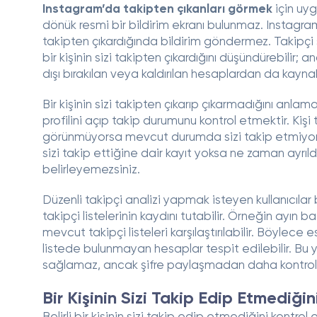
Instagram’da takipten çıkanları görmek
için uy
dönük resmi bir bildirim ekranı bulunmaz. Instagram, 
takipten çıkardığında bildirim göndermez. Takipçi sa
bir kişinin sizi takipten çıkardığını düşündürebilir
dışı bırakılan veya kaldırılan hesaplardan da kaynak
Bir kişinin sizi takipten çıkarıp çıkarmadığını anlam
profilini açıp takip durumunu kontrol etmektir. Kişi 
görünmüyorsa mevcut durumda sizi takip etmiyo
sizi takip ettiğine dair kayıt yoksa ne zaman ayrıldı
belirleyemezsiniz.
Düzenli takipçi analizi yapmak isteyen kullanıcılar be
takipçi listelerinin kaydını tutabilir. Örneğin ayın
mevcut takipçi listeleri karşılaştırılabilir. Böylece 
listede bulunmayan hesaplar tespit edilebilir. Bu y
sağlamaz, ancak şifre paylaşmadan daha kontrollü
Bir Kişinin Sizi Takip Edip Etmediği