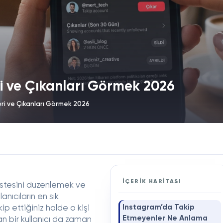
i ve Çıkanları Görmek 2026
ri ve Çıkanları Görmek 2026
İÇERİK HARİTASI
listesini düzenlemek ve
anıcıların en sık
Instagram’da Takip
kip ettiğiniz halde o kişi
Etmeyenler Ne Anlama
an bir kullanıcı da zaman