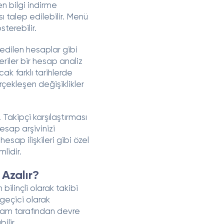
n bilgi indirme
ı talep edilebilir. Menü
terebilir.
 edilen hesaplar gibi
veriler bir hesap analiz
ak farklı tarihlerde
erçekleşen değişiklikler
 Takipçi karşılaştırması
esap arşivinizi
esap ilişkileri gibi özel
lidir.
 Azalır?
 bilinçli olarak takibi
 geçici olarak
agram tarafından devre
ilir.