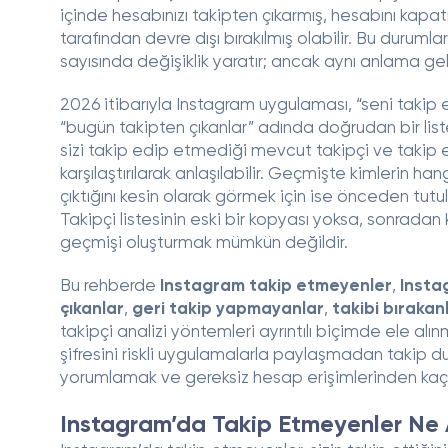
içinde hesabınızı takipten çıkarmış, hesabını kap
tarafından devre dışı bırakılmış olabilir. Bu durumları
sayısında değişiklik yaratır; ancak aynı anlama ge
2026 itibarıyla Instagram uygulaması, “seni taki
“bugün takipten çıkanlar” adında doğrudan bir liste
sizi takip edip etmediği mevcut takipçi ve takip ed
karşılaştırılarak anlaşılabilir. Geçmişte kimlerin han
çıktığını kesin olarak görmek için ise önceden tutul
Takipçi listesinin eski bir kopyası yoksa, sonradan
geçmişi oluşturmak mümkün değildir.
Bu rehberde
Instagram takip etmeyenler
,
Insta
çıkanlar
,
geri takip yapmayanlar
,
takibi bırakan
takipçi analizi yöntemleri ayrıntılı biçimde ele al
şifresini riskli uygulamalarla paylaşmadan takip 
yorumlamak ve gereksiz hesap erişimlerinden kaçı
Instagram’da Takip Etmeyenler Ne