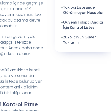
gulama içinde geçmişe
Takipçi Listesinde
bir kullanıcı sizi
Görünmeyen Hesaplar
yısının azalması, belirli
; ancak bu azalma devre
Güvenli Takipçi Analizi
lanabilir.
İçin Kontrol Listesi
anın en güvenli yolu,
2026 İçin En Güvenli
takipçi listenizde
Yaklaşım
rdur. Ancak daha önce
ğını kesin olarak
lirli aralıklarla kendi
 başında ve sonunda
eski listede bulunup yeni
öntem anlık bildirim
 bir takip sunar.
ni Kontrol Etme