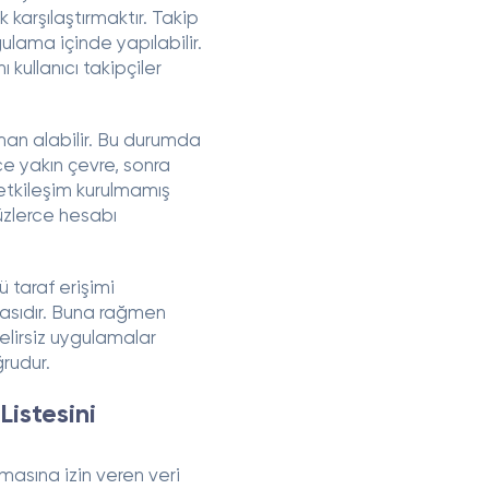
k karşılaştırmaktır. Takip
lama içinde yapılabilir.
ı kullanıcı takipçiler
man alabilir. Bu durumda
ce yakın çevre, sonra
r etkileşim kurulmamış
yüzlerce hesabı
 taraf erişimi
asıdır. Buna rağmen
elirsiz uygulamalar
rudur.
Listesini
rmasına izin veren veri