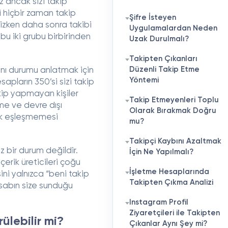
z ancak sizi takip
i hiçbir zaman takip
Şifre İsteyen
nizken daha sonra takibi
Uygulamalardan Neden
 bu iki grubu birbirinden
Uzak Durulmalı?
Takipten Çıkanları
Düzenli Takip Etme
nı durumu anlatmak için
Yöntemi
sapların 350’si sizi takip
akip yapmayan kişiler
Takip Etmeyenleri Toplu
eme ve devre dışı
Olarak Bırakmak Doğru
rak eşleşmemesi
mu?
Takipçi Kaybını Azaltmak
z bir durum değildir.
İçin Ne Yapılmalı?
çerik üreticileri çoğu
İşletme Hesaplarında
ini yalnızca “beni takip
Takipten Çıkma Analizi
sabın size sunduğu
Instagram Profil
Ziyaretçileri ile Takipten
ülebilir mi?
Çıkanlar Aynı Şey mi?