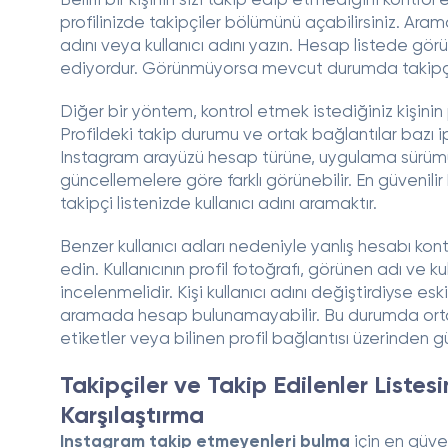
Belirli bir kişinin sizi takip edip etmediğini kontro
profilinizde takipçiler bölümünü açabilirsiniz. Arama
adını veya kullanıcı adını yazın. Hesap listede görü
ediyordur. Görünmüyorsa mevcut durumda takipçin
Diğer bir yöntem, kontrol etmek istediğiniz kişinin 
Profildeki takip durumu ve ortak bağlantılar bazı ip
Instagram arayüzü hesap türüne, uygulama sürüm
güncellemelere göre farklı görünebilir. En güvenilir
takipçi listenizde kullanıcı adını aramaktır.
Benzer kullanıcı adları nedeniyle yanlış hesabı k
edin. Kullanıcının profil fotoğrafı, görünen adı ve kul
incelenmelidir. Kişi kullanıcı adını değiştirdiyse esk
aramada hesap bulunamayabilir. Bu durumda orta
etiketler veya bilinen profil bağlantısı üzerinden g
Takipçiler ve Takip Edilenler Listes
Karşılaştırma
Instagram takip etmeyenleri bulma
için en güve