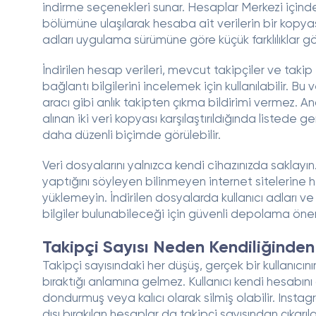
indirme seçenekleri sunar. Hesaplar Merkezi içinde
bölümüne ulaşılarak hesaba ait verilerin bir kopyas
adları uygulama sürümüne göre küçük farklılıklar gös
İndirilen hesap verileri, mevcut takipçiler ve takip
bağlantı bilgilerini incelemek için kullanılabilir. Bu 
aracı gibi anlık takipten çıkma bildirimi vermez. Anc
alınan iki veri kopyası karşılaştırıldığında listede g
daha düzenli biçimde görülebilir.
Veri dosyalarını yalnızca kendi cihazınızda saklayın.
yaptığını söyleyen bilinmeyen internet sitelerine h
yüklemeyin. İndirilen dosyalarda kullanıcı adları ve h
bilgiler bulunabileceği için güvenli depolama önem
Takipçi Sayısı Neden Kendiliğinden
Takipçi sayısındaki her düşüş, gerçek bir kullanıcının
bıraktığı anlamına gelmez. Kullanıcı kendi hesabını
dondurmuş veya kalıcı olarak silmiş olabilir. Inst
dışı bırakılan hesaplar da takipçi sayısından çıkarılab