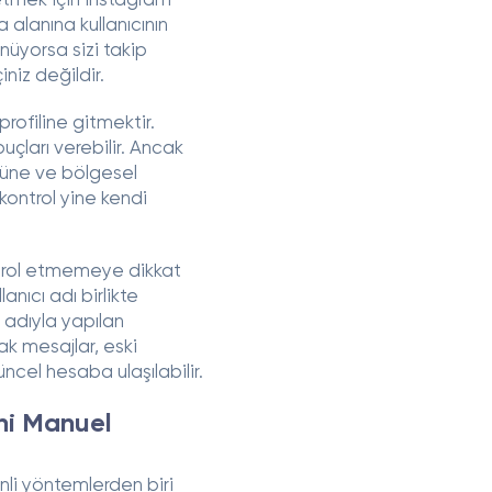
l etmek için Instagram
 alanına kullanıcının
nüyorsa sizi takip
iz değildir.
profiline gitmektir.
uçları verebilir. Ancak
üne ve bölgesel
 kontrol yine kendi
ontrol etmemeye dikkat
lanıcı adı birlikte
i adıyla yapılan
k mesajlar, eski
üncel hesaba ulaşılabilir.
ini Manuel
nli yöntemlerden biri