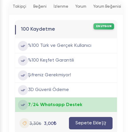
Takipçi
Beğeni
İzlenme
Yorum
Yorum Beğenisi
P
EN UYGUN
100 Kaydetme
%100 Türk ve Gerçek Kullanıcı
%100 Keşfet Garantili
Şifreniz Gerekmiyor!
3D Güvenli Ödeme
7/24 Whatsapp Destek
Sepete Ekle
3,00₺
3,30₺